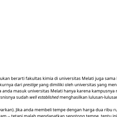
bukan berarti fakultas kimia di universitas Melati juga sama
ukurnya dari
prestige
yang dimiliki oleh universitas yang m
ada anda masuk universitas Melati hanya karena kampusnya m
bisnisnya sudah
well established
menghasilkan lulusan-lulusa
kan). Jika anda membeli tempe dengan harga dua ribu rupi
yam -- tetapi malah mendapatkan sepotong tempe, tentu in