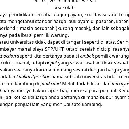
Dec 01, 2019
- 4 minutes read
#sekolah
iaya pendidikan semahal daging ayam, kualitas setaraf tem
 kita mengetahui standar harga lauk ayam di pasaran, kar
berlendir, masih berdarah (kurang masak), dan lain sebag
ya pada ibu si pemilik warung.
au universitas tidak dapat di tangani seperti di atas. Ser
mbayar mahal biaya SPP/UKT, tetapi setelah dicicipi rasany
ct action
seperti kita bertanya pada si
embok
pemilik warung
g cukup mahal, tetapi
ouput
yang siswa rasakan tidak sesuai
sakan seadanya karena memang sesuai dengan harga yang 
 adalah
kualitas
/
prestige
nama sebuah universitas tidak men
hwa sate kambing di
food court
Melati Indah lezat dan
maknyu
t
hanya menyediakan lapak bagi mereka para penjual. Kedua
 Jadi ketika keluarga anda bertanya di mana bubur ayam t
engan penjual lain yang menjual sate kambing.